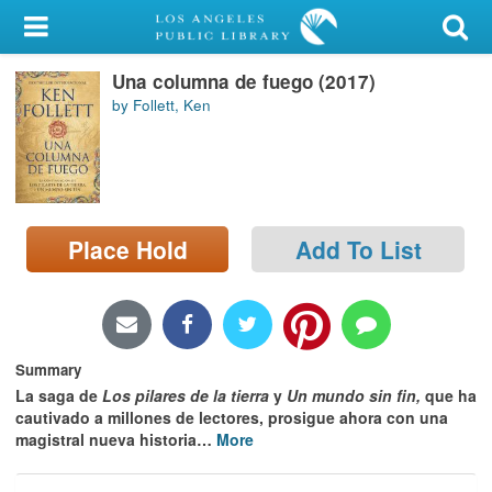
My Account
Una columna de fuego (2017)
Library Card
by Follett, Ken
Sign In
Search
Place Hold
Add To List
Locations/Hours (external
page)
Privacy
Summary
La saga de
Los pilares de la tierra
y
Un mundo sin fin,
que ha
cautivado a millones de lectores, prosigue ahora con una
magistral nueva historia
…
More