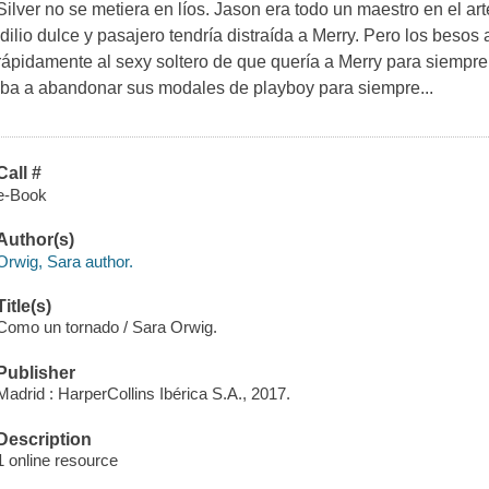
Silver no se metiera en líos. Jason era todo un maestro en el ar
idilio dulce y pasajero tendría distraída a Merry. Pero los bes
rápidamente al sexy soltero de que quería a Merry para siempre
iba a abandonar sus modales de playboy para siempre...
Call #
e-Book
Author(s)
Orwig, Sara author.
Title(s)
Como un tornado / Sara Orwig.
Publisher
Madrid : HarperCollins Ibérica S.A., 2017.
Description
1 online resource