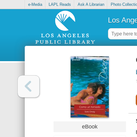
e-Media
LAPL Reads
Ask A Librarian
Photo Collecti
Los Ange
eBook