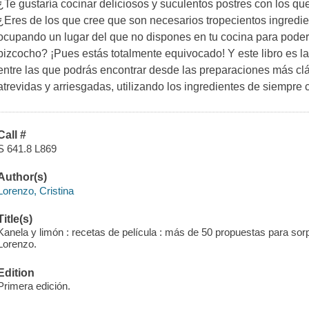
¿Te gustaría cocinar deliciosos y suculentos postres con los qu
¿Eres de los que cree que son necesarios tropecientos ingredi
ocupando un lugar del que no dispones en tu cocina para poder
bizcocho? ¡Pues estás totalmente equivocado! Y este libro es l
entre las que podrás encontrar desde las preparaciones más clá
atrevidas y arriesgadas, utilizando los ingredientes de siempre 
Call #
S 641.8 L869
Author(s)
Lorenzo, Cristina
Title(s)
Kanela y limón : recetas de película : más de 50 propuestas para sor
Lorenzo.
Edition
Primera edición.