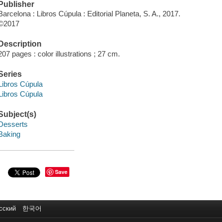
Publisher
Barcelona : Libros Cúpula : Editorial Planeta, S. A., 2017.
©2017
Description
207 pages : color illustrations ; 27 cm.
Series
Libros Cúpula
Libros Cúpula
Subject(s)
Desserts
Baking
Save
сский
한국어