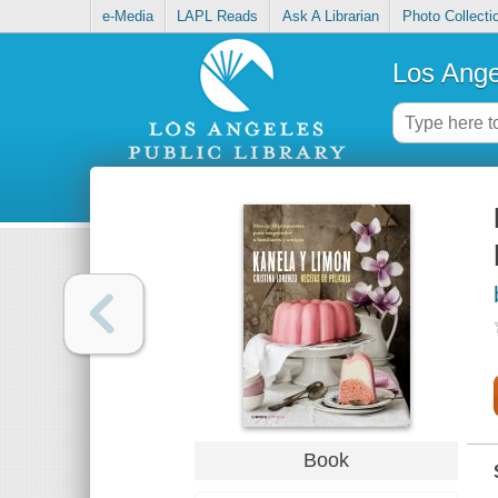
e-Media
LAPL Reads
Ask A Librarian
Photo Collecti
Los Ange
Book