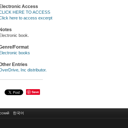
Electronic Access
CLICK HERE TO ACCESS
Click here to access excerpt
Notes
Electronic book.
Genre/Format
Electronic books
Other Entries
OverDrive, Inc distributor.
Save
сский
한국어