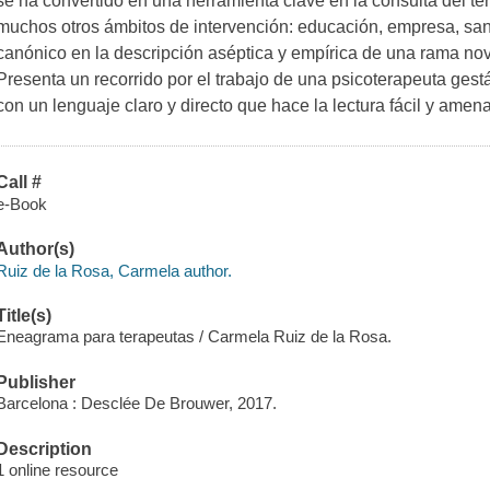
se ha convertido en una herramienta clave en la consulta del te
muchos otros ámbitos de intervención: educación, empresa, s
canónico en la descripción aséptica y empírica de una rama no
Presenta un recorrido por el trabajo de una psicoterapeuta gest
con un lenguaje claro y directo que hace la lectura fácil y amena
Call #
e-Book
Author(s)
Ruiz de la Rosa, Carmela author.
Title(s)
Eneagrama para terapeutas / Carmela Ruiz de la Rosa.
Publisher
Barcelona : Desclée De Brouwer, 2017.
Description
1 online resource