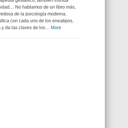
rapeuta gestáltico, también inunda
anidad… No hablamos de un libro más,
vedosa de la psicología moderna.
áltica con cada uno de los eneatipos,
 y da las claves de los
…
More