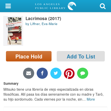
My Account
Lacrimosa (2017)
Library Card
by Liffner, Eva-Marie
Sign In
Search
Place Hold
Add To List
Locations/Hours (external
page)
Privacy
Summary
Mitsuko tiene una librería de viejo especializada en obras
filosóficas. Allí pasa los días serenamente con su madre y Tarô,
su hijo sordomudo. Cada viernes por la noche, sin
…
More