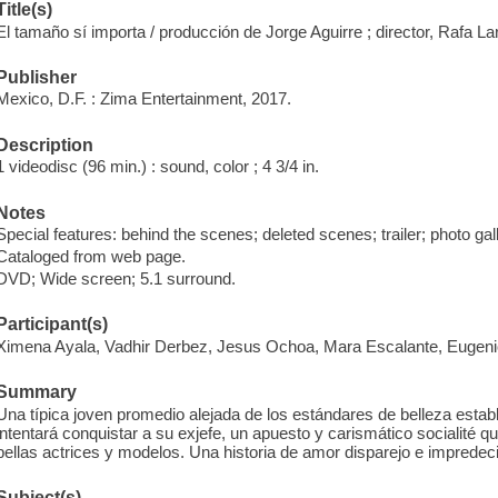
Title(s)
El tamaño sí importa / producción de Jorge Aguirre ; director, Rafa La
Publisher
Mexico, D.F. : Zima Entertainment, 2017.
Description
1 videodisc (96 min.) : sound, color ; 4 3/4 in.
Notes
Special features: behind the scenes; deleted scenes; trailer; photo gall
Cataloged from web page.
DVD; Wide screen; 5.1 surround.
Participant(s)
Ximena Ayala, Vadhir Derbez, Jesus Ochoa, Mara Escalante, Eugeni
Summary
Una típica joven promedio alejada de los estándares de belleza esta
intentará conquistar a su exjefe, un apuesto y carismático socialité
bellas actrices y modelos. Una historia de amor disparejo e impredeci
Subject(s)