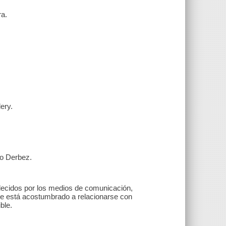
ra.
ery.
o Derbez.
blecidos por los medios de comunicación,
 que está acostumbrado a relacionarse con
ble.