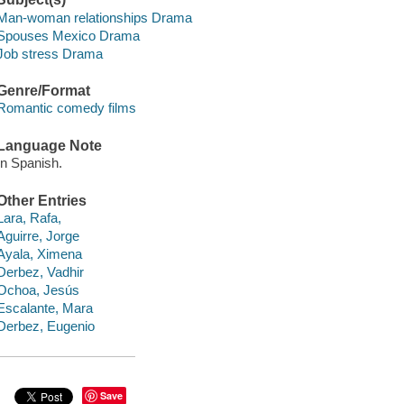
Man-woman relationships Drama
Spouses Mexico Drama
Job stress Drama
Genre/Format
Romantic comedy films
Language Note
In Spanish.
Other Entries
Lara, Rafa,
Aguirre, Jorge
Ayala, Ximena
Derbez, Vadhir
Ochoa, Jesús
Escalante, Mara
Derbez, Eugenio
Save