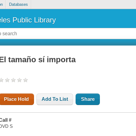
on
Databases
les Public Library
El tamaño sí importa
Place Hold
Add To List
Share
Call #
DVD S