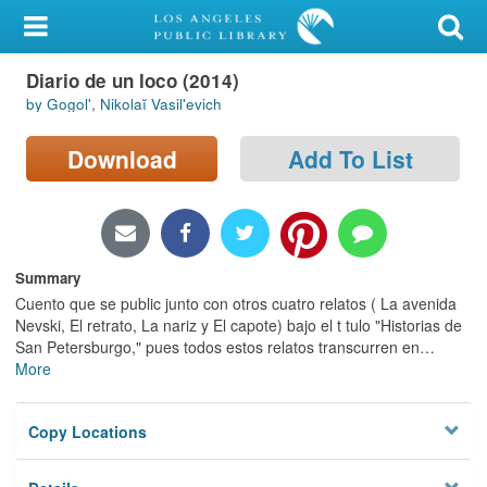
My Account
Diario de un loco (2014)
Library Card
by Gogolʹ, Nikolaĭ Vasilʹevich
Sign In
Download
Add To List
Search
Locations/Hours (external
page)
Summary
Cuento que se public junto con otros cuatro relatos ( La avenida
Privacy
Nevski, El retrato, La nariz y El capote) bajo el t tulo "Historias de
San Petersburgo," pues todos estos relatos transcurren en
…
More
Copy Locations