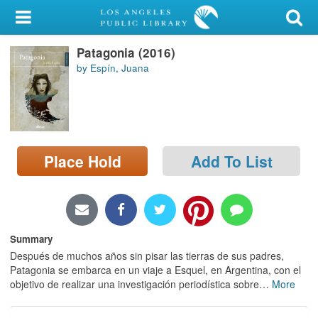
My Account
Patagonia (2016)
Library Card
by Espín, Juana
Sign In
Search
Place Hold
Add To List
Locations/Hours (external
page)
Privacy
Summary
Después de muchos años sin pisar las tierras de sus padres,
Patagonia se embarca en un viaje a Esquel, en Argentina, con el
objetivo de realizar una investigación periodística sobre
…
More