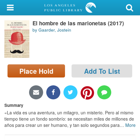
My Account
El hombre de las marionetas (2017)
Library Card
by Gaarder, Jostein
Sign In
Search
Place Hold
Add To List
Locations/Hours (external
page)
Privacy
Summary
«La vida es una aventura, un milagro, un misterio. Pero al mismo
tiempo tiene un fondo sombrío: se necesitan miles de millones de
años para crear un ser humano, y tan solo segundos para
…
More