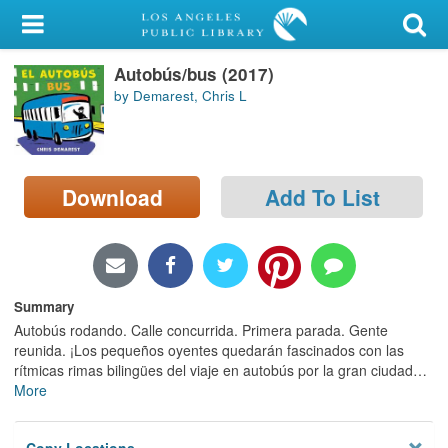
My Account
Autobús/bus (2017)
Library Card
by Demarest, Chris L
Sign In
Search
Download
Add To List
Locations/Hours (external
page)
Privacy
Summary
Autobús rodando. Calle concurrida. Primera parada. Gente
reunida. ¡Los pequeños oyentes quedarán fascinados con las
rítmicas rimas bilingües del viaje en autobús por la gran ciudad
…
More