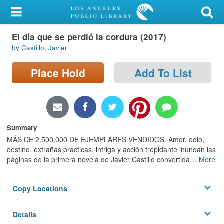
My Account
El día que se perdió la cordura (2017)
Library Card
by Castillo, Javier
Sign In
Place Hold
Add To List
Search
Locations/Hours (external
page)
Summary
MÁS DE 2.500.000 DE EJEMPLARES VENDIDOS. Amor, odio,
Privacy
destino, extrañas prácticas, intriga y acción trepidante inundan las
páginas de la primera novela de Javier Castillo convertida
…
More
Copy Locations
Details