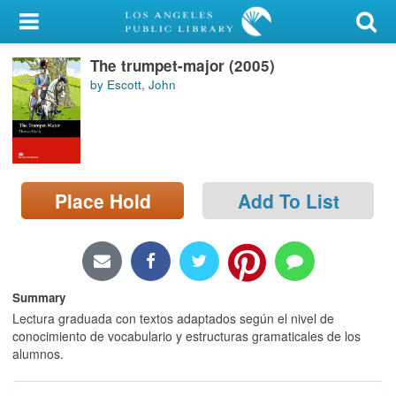
My Account
The trumpet-major (2005)
Library Card
by Escott, John
Sign In
Search
Place Hold
Add To List
Locations/Hours (external
page)
Privacy
Summary
Lectura graduada con textos adaptados según el nivel de
conocimiento de vocabulario y estructuras gramaticales de los
alumnos.