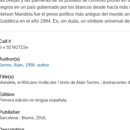
las ovejas y las palmeras de su poblado se convirtió pronto en 
negros en un país gobernado por los blancos desde hacía más de
Nelson Mandela fue el preso político más antiguo del mundo an
Sudáfrica en el año 1994. Es, sin duda, un símbolo universal del v
Call #
S x 92 M271Se
Author(s)
Serres, Alain, 1956- author.
Title(s)
Mandela, el Africano multicolor / texto de Alain Serres ; ilustraciones d
Edition
Primera edición en lengua española.
Publisher
Barcelona : Blume, 2016.
Description