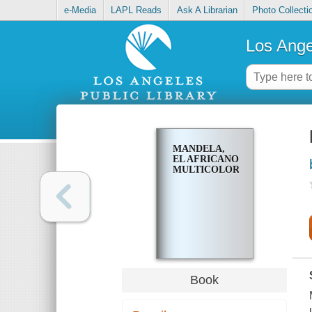
e-Media
LAPL Reads
Ask A Librarian
Photo Collecti
Los Ange
MANDELA,
EL AFRICANO
MULTICOLOR
Book