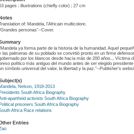
63 pages : illustrations (chiefly color) ; 27 cm
Notes
Translation of: Mandela, l'Africain multicolore.
"Grandes personas"--Cover.
Summary
"Mandela ya forma parte de la historia de la humanidad. Aquel pequeñ
y las palmeras de su poblado se convirtió pronto en un firme defenso
gobernado por los blancos desde hacía más de 200 años... Víctima d
preso político más antiguo del mundo antes de ser elegido presidente 
un símbolo universal del valor, la libertad y la paz."--Publisher's websi
Subject(s)
Mandela, Nelson, 1918-2013
Presidents South Africa Biography
Anti-apartheid activists South Africa Biography
Political prisoners South Africa Biography
South Africa Race relations
Other Entries
Zaü