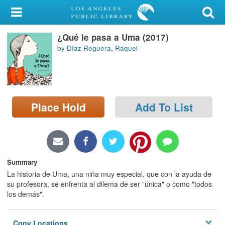
My Account
¿Qué le pasa a Uma (2017)
Library Card
by Díaz Reguera, Raquel
Sign In
Search
Place Hold
Add To List
Locations/Hours (external
page)
Privacy
Summary
La historia de Uma, una niña muy especial, que con la ayuda de
su profesora, se enfrenta al dilema de ser "única" o como "todos
los demás".
Copy Locations