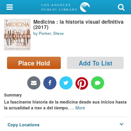
My Account
Medicina : la historia visual definitiva
Library Card
(2017)
by Parker, Steve
Sign In
Search
Place Hold
Add To List
Locations/Hours (external
page)
Privacy
Summary
La fascinante historia de la medicina desde sus inicios hasta
la actualidad a trav s del tiempo.
…
More
Copy Locations