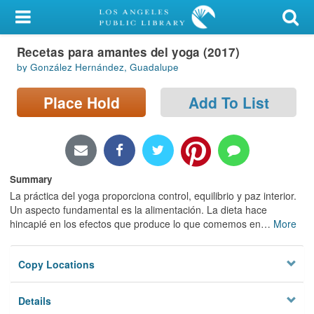
My Account
Recetas para amantes del yoga (2017)
Library Card
by González Hernández, Guadalupe
Sign In
Place Hold
Add To List
Search
Locations/Hours (external
page)
Summary
La práctica del yoga proporciona control, equilibrio y paz interior.
Privacy
Un aspecto fundamental es la alimentación. La dieta hace
hincapié en los efectos que produce lo que comemos en
…
More
Copy Locations
Details