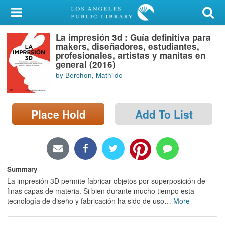
My Account
La impresión 3d : Guía definitiva para
Library Card
makers, diseñadores, estudiantes,
profesionales, artistas y manitas en
Sign In
general (2016)
by Berchon, Mathilde
Search
Place Hold
Add To List
Locations/Hours (external
page)
Privacy
Summary
La impresión 3D permite fabricar objetos por superposición de
finas capas de materia. Si bien durante mucho tiempo esta
tecnología de diseño y fabricación ha sido de uso
…
More