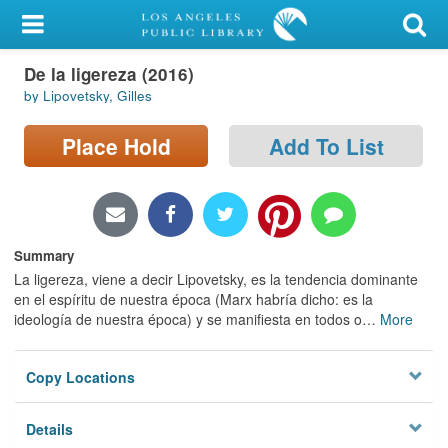
My Account
De la ligereza (2016)
Library Card
by Lipovetsky, Gilles
Sign In
Place Hold
Add To List
Search
Locations/Hours (external
page)
Summary
La ligereza, viene a decir Lipovetsky, es la tendencia dominante
Privacy
en el espíritu de nuestra época (Marx habría dicho: es la
ideología de nuestra época) y se manifiesta en todos o
…
More
Copy Locations
Details