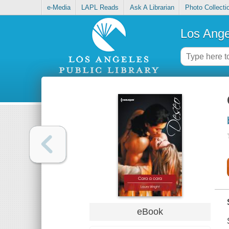
e-Media
LAPL Reads
Ask A Librarian
Photo Collecti
Los Ange
eBook