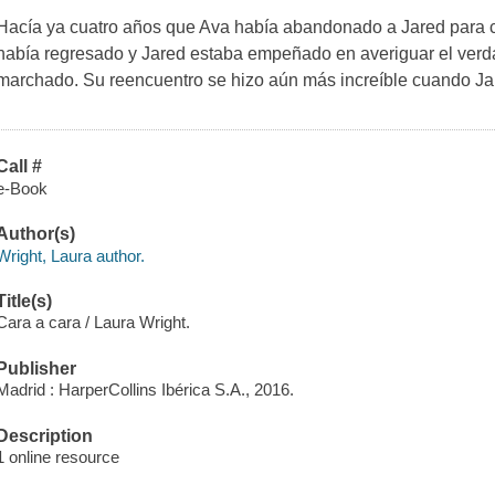
Hacía ya cuatro años que Ava había abandonado a Jared para c
había regresado y Jared estaba empeñado en averiguar el verda
marchado. Su reencuentro se hizo aún más increíble cuando Jar
Call #
e-Book
Author(s)
Wright, Laura author.
Title(s)
Cara a cara / Laura Wright.
Publisher
Madrid : HarperCollins Ibérica S.A., 2016.
Description
1 online resource