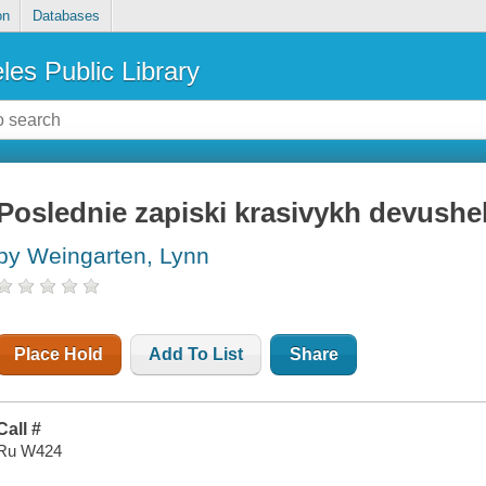
on
Databases
les Public Library
Poslednie zapiski krasivykh devushe
by Weingarten, Lynn
Place Hold
Add To List
Share
Call #
Ru W424