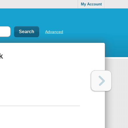
My Account
Advanced
k