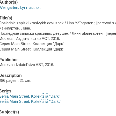
Author(s)
Weingarten, Lynn author.
Title(s)
Poslednie zapiski krasivykh devushek / Linn Yėĭngarten ; [perevod s an
Уэйнгартен, Линн.
Последние записки красивых девушек / Линн Ыэйнгартен ; [перев
Москва : Издательство АСТ, 2016.
Серия Main Street. Коллекция "Дарк"
Серия Main Street. Коллекция "Дарк"
Publisher
Moskva : Izdatelʹstvo AST, 2016.
Description
286 pages ; 21 cm.
Series
Serii︠a︡ Main Street. Kollekt︠s︡ii︠a︡ "Dark"
Serii͡a Main Street. Kollekt͡sii͡a "Dark."
Subject(s)