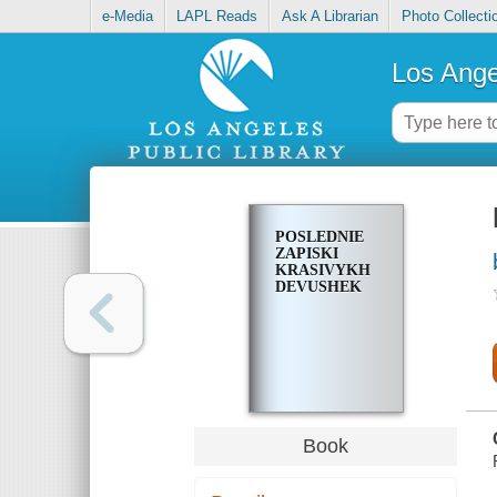
e-Media
LAPL Reads
Ask A Librarian
Photo Collecti
Los Ange
POSLEDNIE
ZAPISKI
KRASIVYKH
DEVUSHEK
Book