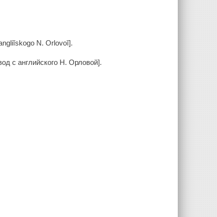
gliĭskogo N. Orlovoĭ].
од с английского Н. Орловой].