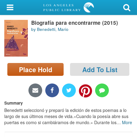
My Account
Biografía para encontrarme (2015)
Library Card
by Benedetti, Mario
Sign In
Search
Place Hold
Add To List
Locations/Hours (external
page)
Privacy
Summary
Benedetti seleccionó y preparó la edición de estos poemas a lo
largo de sus últimos meses de vida.«Cuando la poesía abre sus
puertas es como si cambiáramos de mundo.» Durante los
…
More