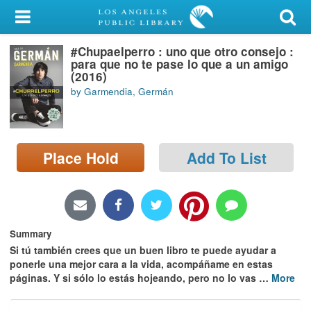
My Account
#Chupaelperro : uno que otro consejo :
Library Card
para que no te pase lo que a un amigo
(2016)
Sign In
by Garmendia, Germán
Search
Place Hold
Add To List
Locations/Hours (external
page)
Privacy
Summary
Si tú también crees que un buen libro te puede ayudar a
ponerle una mejor cara a la vida, acompáñame en estas
páginas. Y si sólo lo estás hojeando, pero no lo vas
…
More