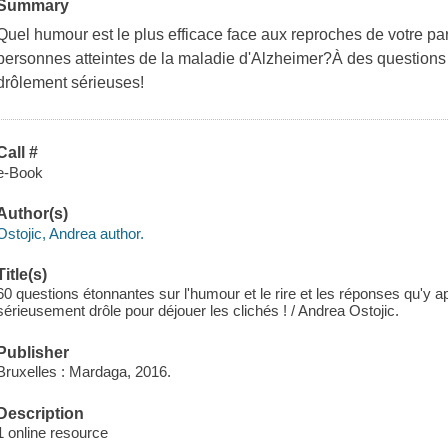
Summary
Quel humour est le plus efficace face aux reproches de votre pa
personnes atteintes de la maladie d'Alzheimer?À des questions
drôlement sérieuses!
Call #
e-Book
Author(s)
Ostojic, Andrea author.
Title(s)
60 questions étonnantes sur l'humour et le rire et les réponses qu'y 
sérieusement drôle pour déjouer les clichés ! / Andrea Ostojic.
Publisher
Bruxelles : Mardaga, 2016.
Description
1 online resource