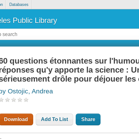
on
Databases
les Public Library
60 questions étonnantes sur l'humour 
réponses qu'y apporte la science : 
sérieusement drôle pour déjouer les 
by Ostojic, Andrea
Download
Add To List
Share