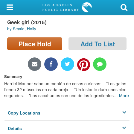
My Account
Geek girl (2015)
Library Card
by Smale, Holly
Sign In
Place Hold
Add To List
Search
Locations/Hours (external
page)
Summary
Harriet Manner sabe un montón de cosas curiosas: *Los gatos
Privacy
tienen 32 músculos en cada oreja. *Un instante dura unos cien
segundos. *Los cacahuetes son uno de los ingredientes
…
More
Copy Locations
Details