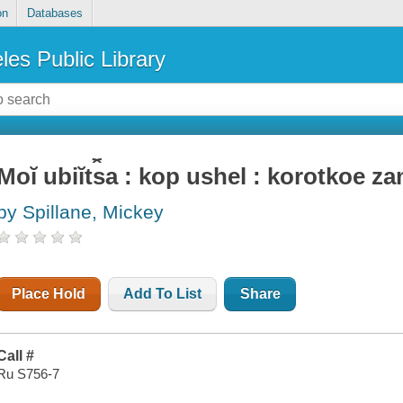
on
Databases
les Public Library
Moĭ ubiĭt︠s︡a : kop ushel : korotkoe 
by Spillane, Mickey
Place Hold
Add To List
Share
Call #
Ru S756-7