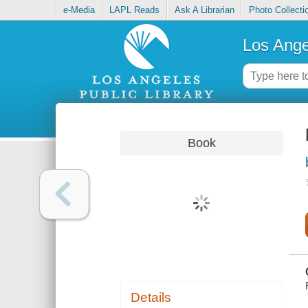
e-Media
LAPL Reads
Ask A Librarian
Photo Collecti
Los Ange
Book
Details