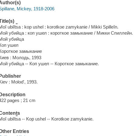
Author(s)
Spillane, Mickey, 1918-2006
Title(s)
Moĭ ubiĭt︠s︡a : kop ushel : korotkoe zamykanie / Mikki Spilleĭn.
Мой убийца : коп ушел : короткое замыкание / Микки Спиллейн.
Мой убийца
Коп ушел
Короткое замыкание
Киев : Молодь, 1993
Мой убийца -- Коп ушел -- Короткое замыкание.
Publisher
Kiev : Molodʹ, 1993.
Description
422 pages ; 21 cm
Contents
Moĭ ubiĭt︠s︡a -- Kop ushel -- Korotkoe zamykanie.
Other Entries