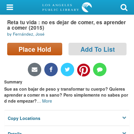
My Account
Reta tu vida : no es dejar de comer, es aprender
Library Card
a comer (2015)
by Fernández, José
Sign In
Place Hold
Add To List
Search
Locations/Hours (external
page)
Summary
Privacy
Sue as con bajar de peso y transformar tu cuerpo? Quieres
aprender a comer m s sano? Pero simplemente no sabes por
d nde empezar?
…
More
Copy Locations
Details