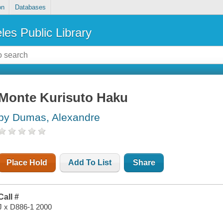
on
Databases
les Public Library
Monte Kurisuto Haku
by Dumas, Alexandre
Place Hold
Add To List
Share
Call #
J x D886-1 2000