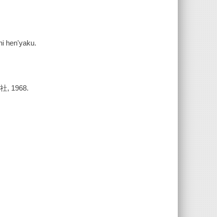
i hen'yaku.
社, 1968.