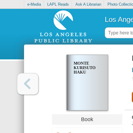
e-Media
LAPL Reads
Ask A Librarian
Photo Collecti
Los Ange
MONTE
KURISUTO
HAKU
Book