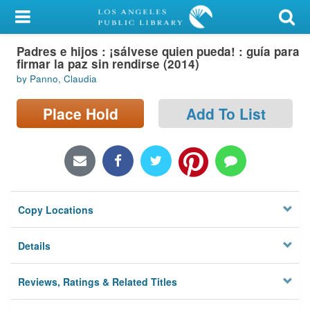
My Account
Padres e hijos : ¡sálvese quien pueda! : guía para
Library Card
firmar la paz sin rendirse (2014)
by Panno, Claudia
Sign In
Place Hold
Add To List
Search
Locations/Hours (external
page)
Privacy
Copy Locations
Details
Reviews, Ratings & Related Titles