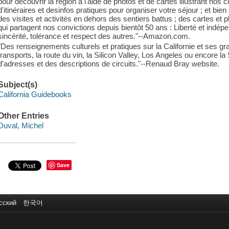
pour découvrir la région à l'aide de photos et de cartes illustrant n
d'itinéraires et desinfos pratiques pour organiser votre séjour ; et bien s
des visites et activités en dehors des sentiers battus ; des cartes et pl
qui partagent nos convictions depuis bientôt 50 ans : Liberté et indép
sincérité, tolérance et respect des autres."--Amazon.com.
"Des renseignements culturels et pratiques sur la Californie et ses gra
transports, la route du vin, la Silicon Valley, Los Angeles ou encore l
d'adresses et des descriptions de circuits."--Renaud Bray website.
Subject(s)
California Guidebooks
Other Entries
Duval, Michel
Save
сский
한국어