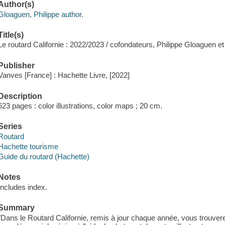
Author(s)
Gloaguen, Philippe author.
Title(s)
Le routard Californie : 2022/2023 / cofondateurs, Philippe Gloaguen e
Publisher
Vanves [France] : Hachette Livre, [2022]
Description
623 pages : color illustrations, color maps ; 20 cm.
Series
Routard
Hachette tourisme
Guide du routard (Hachette)
Notes
Includes index.
Summary
"Dans le Routard Californie, remis à jour chaque année, vous trouvere