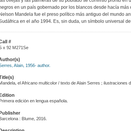
las ovejas y las palmeras de su poblado se convirtió pronto en 
negros en un país gobernado por los blancos desde hacía más de
Nelson Mandela fue el preso político más antiguo del mundo an
Sudáfrica en el año 1994. Es, sin duda, un símbolo universal del v
Call #
S x 92 M271Se
Author(s)
Serres, Alain, 1956- author.
Title(s)
Mandela, el Africano multicolor / texto de Alain Serres ; ilustraciones d
Edition
Primera edición en lengua española.
Publisher
Barcelona : Blume, 2016.
Description