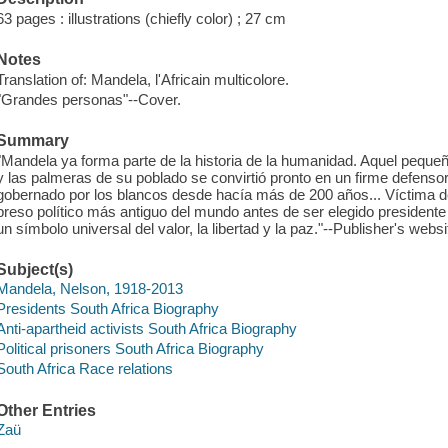
63 pages : illustrations (chiefly color) ; 27 cm
Notes
Translation of: Mandela, l'Africain multicolore.
"Grandes personas"--Cover.
Summary
"Mandela ya forma parte de la historia de la humanidad. Aquel pequeñ
y las palmeras de su poblado se convirtió pronto en un firme defenso
gobernado por los blancos desde hacía más de 200 años... Víctima d
preso político más antiguo del mundo antes de ser elegido presidente 
un símbolo universal del valor, la libertad y la paz."--Publisher's websi
Subject(s)
Mandela, Nelson, 1918-2013
Presidents South Africa Biography
Anti-apartheid activists South Africa Biography
Political prisoners South Africa Biography
South Africa Race relations
Other Entries
Zaü