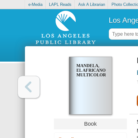
e-Media
LAPL Reads
Ask A Librarian
Photo Collecti
Los Ange
MANDELA,
EL AFRICANO
MULTICOLOR
Book